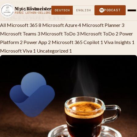
CATEGORY
M365 Röstmeister
PODCAST
DEUTSCH
ENGLISH
Microsoft Viva
FERDI LETHEN-OELLERS
All
Microsoft 365
8
Microsoft Azure
4
Microsoft Planner
3
Microsoft Teams
3
Microsoft ToDo
3
Microsoft ToDo
2
Power
Platform
2
Power App
2
Microsoft 365 Copilot
1
Viva Insights
1
Microsoft Viva
1
Uncategorized
1