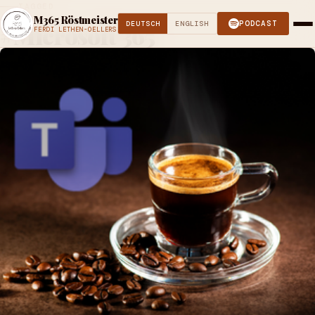
TAGGED
M365 Röstmeister
PODCAST
DEUTSCH
ENGLISH
#Microsoft 365
FERDI LETHEN-OELLERS