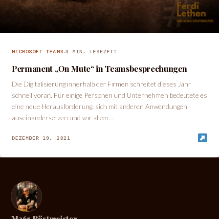
·
MICROSOFT TEAMS
3 MIN. LESEZEIT
Permanent „On Mute“ in Teamsbesprechungen
Die Digitalisierung innerhalb der Firmen schreitet dieses Jahr
schnell voran. Für einige Personen und Unternehmen bedeutete es
eine neue Herausforderung, sich mit anderen Anwendungen
auseinandersetzen und vor allem…
DEZEMBER 19, 2021
M365 Röstmeister